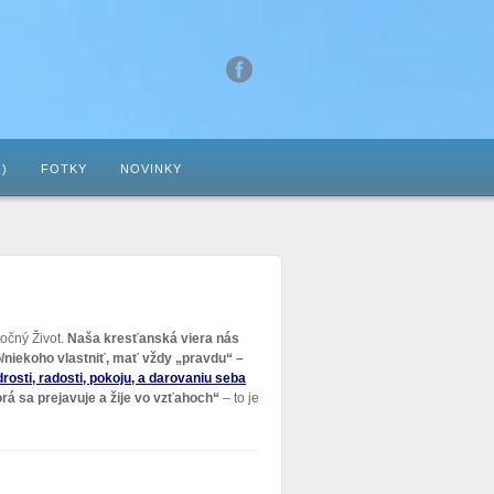
-)
FOTKY
NOVINKY
točný Život.
Naša kresťanská viera nás
/niekoho vlastniť, mať vždy „pravdu“ –
rosti, radosti, pokoju, a darovaniu seba
orá sa prejavuje a žije vo vzťahoch“
– to je