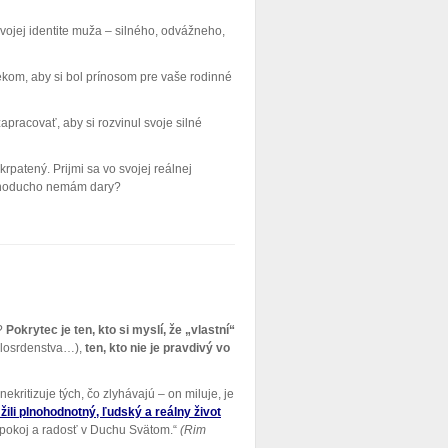
svojej identite muža – silného, odvážneho,
vekom, aby si bol prínosom pre vaše rodinné
pracovať, aby si rozvinul svoje silné
krpatený. Prijmi sa vo svojej reálnej
jednoducho nemám dary?
c?
Pokrytec je ten, kto si myslí, že „vlastní“
ilosrdenstva…),
ten, kto nie je pravdivý vo
ekritizuje tých, čo zlyhávajú – on miluje, je
ili plnohodnotný, ľudský a reálny život
pokoj a radosť v Duchu Svätom.“
(Rim