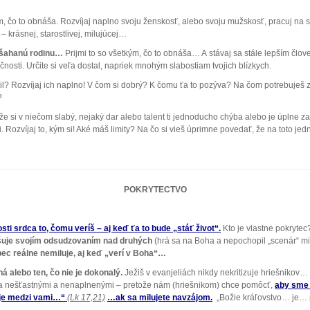
m, čo to obnáša. Rozvíjaj naplno svoju ženskosť, alebo svoju mužskosť, pracuj na 
– krásnej, starostlivej, milujúcej…
pošahanú rodinu…
Prijmi to so všetkým, čo to obnáša… A stávaj sa stále lepším člo
čnosti. Určite si veľa dostal, napriek mnohým slabostiam tvojich blízkych.
il? Rozvíjaj ich naplno! V čom si dobrý? K čomu ťa to pozýva? Na čom potrebuješ za
?
 že si v niečom slabý, nejaký dar alebo talent ti jednoducho chýba alebo je úplne za
 Rozvíjaj to, kým si! Aké máš limity? Na čo si vieš úprimne povedať, že na toto 
POKRYTECTVO
sti srdca to, čomu veríš – aj keď ťa to bude „stáť život“.
Kto je vlastne pokryte
yšuje svojím odsudzovaním nad druhých
(hrá sa na Boha a nepochopil „scenár“ m
bec reálne nemiluje,
aj keď „verí v Boha“…
yhá alebo ten, čo nie je dokonalý.
Ježiš v evanjeliách nikdy nekritizuje hriešnikov… n
bia nešťastnými a nenaplnenými – pretože nám (hriešnikom) chce pomôcť,
aby sme ž
o je medzi vami…“
(Lk 17,21)
…ak sa milujete navzájom.
„Božie kráľovstvo… je… 