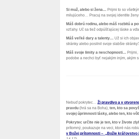
Si muž, alebo si žena…
Prijmi to so všetký
milujúceho… Pracuj na svojej identite ženy 
Máš dobrú rodinu, alebo máš rozbitú a 
vzťahy. Uč sa tiež odpúšťajúcej láske a vďa
Máš veľké dary a talenty…
Už si ich objav
stránky alebo posilnil svoje slabšie stránky
Máš svoje limity a neschopnosti…
Prijmi,
podobe a nechci byť nejakým iným, akým si.
Nebuď pokrytec…
Ži pravdivo a v otvoreno
pravdu
(hrá sa na Boha),
ten, kto sa pov
svojej úprimnosti lásky, alebo ten, kto vô
Pokrytec určite nie je ten, kto v živote zl
prítomný, poukazuje na veci, ktoré nás ro
v Božej prítomnosti – „Božie kráľovstv