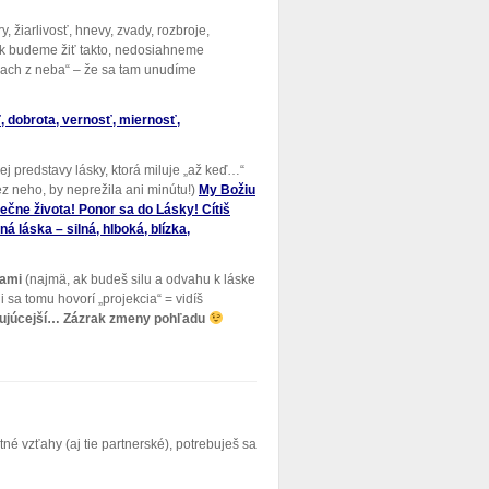
, žiarlivosť, hnevy, zvady, rozbroje,
k budeme žiť takto, nedosiahneme
rach z neba“ – že sa tam unudíme
, dobrota, vernosť, miernosť,
 predstavy lásky, ktorá miluje „až keď…“
z neho, by neprežila ani minútu!)
My Božiu
čne života! Ponor sa do Lásky! Cítiš
á láska – silná, hlboká, blízka,
čami
(najmä, ak budeš silu a odvahu k láske
 sa tomu hovorí „projekcia“ = vidíš
 milujúcejší… Zázrak zmeny pohľadu
tné vzťahy (aj tie partnerské), potrebuješ sa