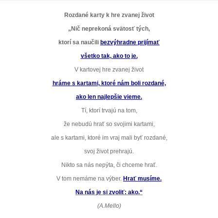
Rozdané karty k hre zvanej život
„Nič neprekoná svätosť tých,
ktorí sa naučili
bezvýhradne prijímať
všetko tak, ako to je.
V kartovej hre zvanej život
hráme s kartami, ktoré nám boli rozdané,
ako len najlepšie vieme.
Tí, ktorí trvajú na tom,
že nebudú hrať so svojimi kartami,
ale s kartami, ktoré im vraj mali byť rozdané,
svoj život prehrajú.
Nikto sa nás nepýta, či chceme hrať.
V tom nemáme na výber.
Hrať musíme.
Na nás je si zvoliť: ako.“
(A.Mello)