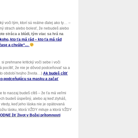
ký voči tým, ktorí sú reálne ďalej ako ty… –
orný strach alebo bolesť, že nebudeš alebo
te stráca a blúdi, tým viac sa hrá na
koho, kto ťa má rád – kto ťa má rád
úžase a chvále“…
 si prehnane kritický voči sebe i voči
dá pocítiť, že nie je dôvod podceňovať sa a
omto období tvojho života…)
Ak budeš
cítiť
cko-podceňujúcu sa masku a začať
e to naozaj budeš cítiš – že ťa má veľmi
nech budeš úspešný, alebo aj keď zlyháš,
j vtedy, keď jeho láska nie je opätovaná
 Božiu lásku, ktorá VŽDY miluje a ktorá VŽDY
ODNE žiť život v Božej prítomnosti