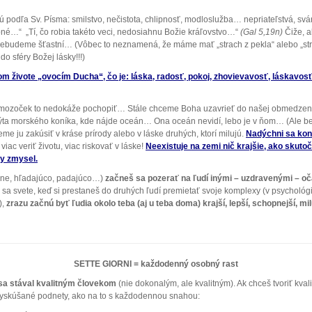
sú podľa Sv. Písma: smilstvo, nečistota, chlipnosť, modloslužba… nepriateľstvá, sváry
dobné…“ „Tí, čo robia takéto veci, nedosiahnu Božie kráľovstvo…“
(Gal 5,19n)
Čiže, a
 nebudeme šťastní… (Vôbec to neznamená, že máme mať „strach z pekla“ alebo „st
o sféry Božej lásky!!!)
jom živote „ovocím Ducha“, čo je:
láska, radosť, pokoj, zhovievavosť, láskavosť
ný mozoček to nedokáže pochopiť… Stále chceme Boha uzavrieť do našej obmedzenej
pýta morského koníka, kde nájde oceán… Ona oceán nevidí, lebo je v ňom… (Ale be
e ju zakúsiť v kráse prírody alebo v láske druhých, ktorí milujú.
Nadýchni sa kone
viac veriť životu, viac riskovať v láske!
Neexistuje na zemi nič krajšie, ako skutočn
ny zmysel.
rne, hľadajúco, padajúco…)
začneš sa pozerať na ľudí inými – uzdravenými – o
 sa svete, keď si prestaneš do druhých ľudí premietať svoje komplexy (v psychológii
),
zrazu začnú byť ľudia okolo teba (aj u teba doma) krajší, lepší, schopnejší,
SETTE GIORNI = každodenný osobný rast
 sa stával kvalitným človekom
(nie dokonalým, ale kvalitným). Ak chceš tvoriť kvali
 vyskúšané podnety, ako na to s každodennou snahou: