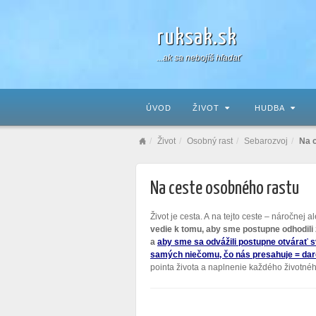
ruksak.sk
...ak sa nebojíš hľadať
ÚVOD
ŽIVOT
HUDBA
Život
Osobný rast
Sebarozvoj
Na 
Na ceste osobného rastu
Život je cesta. A na tejto ceste – náročnej 
vedie k tomu, aby sme postupne odhodili
a
aby sme sa odvážili postupne otvárať sv
samých niečomu, čo nás presahuje = daro
pointa života a naplnenie každého životné