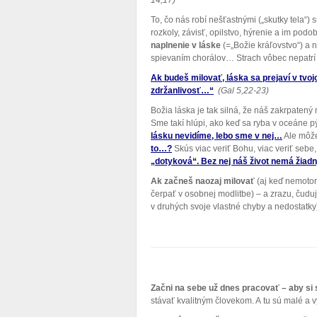
14,17)
To, čo nás robí nešťastnými („skutky tela“) 
rozkoly, závisť, opilstvo, hýrenie a im po
naplnenie v láske
(=„Božie kráľovstvo“) a
spievaním chorálov… Strach vôbec nepatrí d
Ak budeš milovať, láska sa prejaví v tvo
zdržanlivosť…“
(Gal 5,22-23)
Božia láska je tak silná, že náš zakrpate
Sme takí hlúpi, ako keď sa ryba v oceáne 
lásku nevidíme, lebo sme v nej…
Ale môžem
to…?
Skús viac veriť Bohu, viac veriť sebe, 
„dotyková“. Bez nej náš život nemá žiad
Ak začneš naozaj milovať
(aj keď nemoto
čerpať v osobnej modlitbe) – a zrazu, čuduj
v druhých svoje vlastné chyby a nedostatky
Začni na sebe už dnes pracovať – aby si
stávať kvalitným človekom. A tu sú malé a