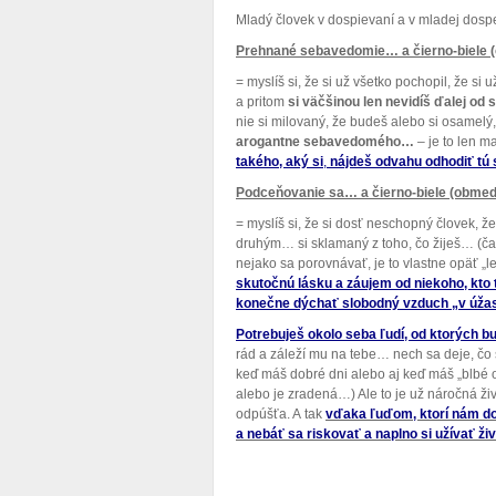
Mladý človek v dospievaní a v mladej dospe
Prehnané sebavedomie… a čierno-biele 
= myslíš si, že si už všetko pochopil, že si
a pritom
si väčšinou len nevidíš ďalej o
nie si milovaný, že budeš alebo si osamel
arogantne sebavedomého…
– je to len m
takého, aký si
,
nájdeš odvahu odhodiť tú
Podceňovanie sa… a čierno-biele (obme
= myslíš si, že si dosť neschopný človek, že
druhým… si sklamaný z toho, čo žiješ… (čast
nejako sa porovnávať, je to vlastne opäť „l
skutočnú lásku
a záujem od niekoho, kto 
konečne dýchať slobodný vzduch „v úža
Potrebuješ okolo seba ľudí, od ktorých bud
rád a záleží mu na tebe… nech sa deje, čo 
keď máš dobré dni alebo aj keď máš „blbé 
alebo je zradená…) Ale to je už náročná živ
odpúšťa. A tak
vďaka ľuďom, ktorí nám dok
a nebáť sa riskovať a naplno si užívať ži