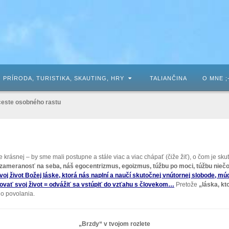
PRÍRODA, TURISTIKA, SKAUTING, HRY
TALIANČINA
O MNE ;
ceste osobného rastu
ale krásnej – by sme mali postupne a stále viac a viac chápať (čiže žiť), o čom je sku
 zameranosť na seba, náš egocentrizmus, egoizmus, túžbu po moci, túžbu niečo
oj život Božej láske, ktorá nás naplní a naučí skutočnej vnútornej slobode, múd
vať svoj život = odvážiť sa vstúpiť do vzťahu s človekom…
Pretože
„láska, kt
ho povolania.
„Brzdy“ v tvojom rozlete