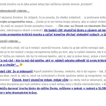
losti (možno sa to týka práve teba) trpí väčšinou týmito dvoma „brzdami“:
(obmedzené) videnie…
 už skúsený životom, že chápeš, čo je pravda, že všetko zvládneš… si prehnane kritic
d svojho arogantného nosa…
(často je to len forma tvojej obrany, aby si zakryl vnút
ý, že máš vo svojom živote poriadny chaos… –
čím viac sa človek vo vlastnom živo
aska, zakrývajúca strach a bolesť).
Ak budeš cítiť skutočnú lásku a záujem od nie
 svoju arogantno-kritickú masku a začať konečne dýchať slobodný vzduch „v 
dzené) videnie…
 máš veľa chýb, nič sa ti nedarí, vyzeráš hrozne, ľudia ťa aj tak veľmi nemajú radi…
o je to len bolesť z tvojej nenaplnenej túžby po tom, aby si našiel niekoho, kto ti 
en“ túžba po niekom, kto by ťa miloval takého, aký si, aký si práve teraz, práve v t
ťa má rád – kto ťa má rád takého, aký si
,
nájdeš odvahu odhodiť tú svoju kriti
se a chvále“…
eš cítiť, že si milovaný!
Aspoň jedného človeka, niekoho, kto ti dá najavo – tak, ž
sa deje, nech si, aký si, nech sa rozhodneš v živote správne alebo aj nesprávne, 
obdobie“.
Človek, ktorý skutočne miluje, miluje vždy
(aj vtedy, keď je sklamaný, a
otná disciplína pre ľudí veľkého srdca a tiež veľkej viery v Božie milosrdenstvo, v
ážu darovať trochu lásky do nášho života, môžeme v pokoji, v radosti a SLOB
vot v jeho dramatickej kráse.