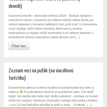
denník)
Duchovný denník – duchovné cvičenia 2020 – Ruksak Spísané v
exercičnom dome v Kopernici po ťažkom období môjho života, po
veľkom sklamaní z konania niektorých ľudí „proti mne“ (z ohovárania
a bez dialógu, kvôli môjmu konania, ktoré som ja osobne
nepovažoval za nejako zvlášť nevhodné) a po veľkom sklamaní z
konkrétnych kňazov-saleziánov, medzi ktorými som […]
Čítať viac
Zoznam vecí na puťák (na viacdňovú
turistiku)
Doporučená výbava na letnú viacdňovú vysokohorskú túru (toto si
balím ja
Pri jednotlivých veciach je aj približná váha. Čím ľahší
batoh, tým lepšie (ale treba mať všetko potrebné – počasie na horách
môže byť zradné). Hmotnosť zbaleného ruksaku (bez jedla a foťáku)
= cca 12,5 kg Najťažšia položka je jedlo a voda… !!! ruksak […]