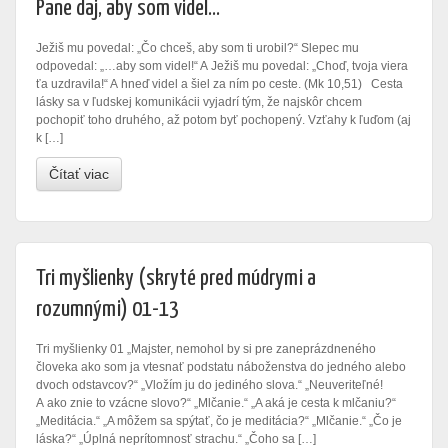
Pane daj, aby som videl…
Ježiš mu povedal: „Čo chceš, aby som ti urobil?“ Slepec mu
odpovedal: „…aby som videl!“ A Ježiš mu povedal: „Choď, tvoja viera
ťa uzdravila!“ A hneď videl a šiel za ním po ceste. (Mk 10,51) Cesta
lásky sa v ľudskej komunikácii vyjadrí tým, že najskôr chcem
pochopiť toho druhého, až potom byť pochopený. Vzťahy k ľuďom (aj
k […]
Čítať viac
Tri myšlienky (skryté pred múdrymi a
rozumnými) 01-13
Tri myšlienky 01 „Majster, nemohol by si pre zaneprázdneného
človeka ako som ja vtesnať podstatu náboženstva do jedného alebo
dvoch odstavcov?“ „Vložím ju do jediného slova.“ „Neuveriteľné!
A ako znie to vzácne slovo?“ „Mlčanie.“ „A aká je cesta k mlčaniu?“
„Meditácia.“ „A môžem sa spýtať, čo je meditácia?“ „Mlčanie.“ „Čo je
láska?“ „Úplná neprítomnosť strachu.“ „Čoho sa […]