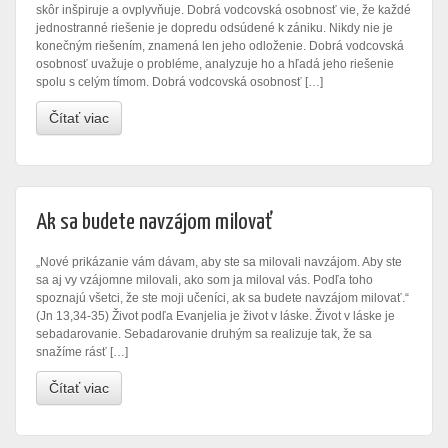
skôr inšpiruje a ovplyvňuje. Dobrá vodcovská osobnosť vie, že každé
jednostranné riešenie je dopredu odsúdené k zániku. Nikdy nie je
konečným riešením, znamená len jeho odloženie. Dobrá vodcovská
osobnosť uvažuje o probléme, analyzuje ho a hľadá jeho riešenie
spolu s celým tímom. Dobrá vodcovská osobnosť […]
Čítať viac
Ak sa budete navzájom milovať
„Nové prikázanie vám dávam, aby ste sa milovali navzájom. Aby ste
sa aj vy vzájomne milovali, ako som ja miloval vás. Podľa toho
spoznajú všetci, že ste moji učeníci, ak sa budete navzájom milovať.“
(Jn 13,34-35) Život podľa Evanjelia je život v láske. Život v láske je
sebadarovanie. Sebadarovanie druhým sa realizuje tak, že sa
snažíme rásť […]
Čítať viac