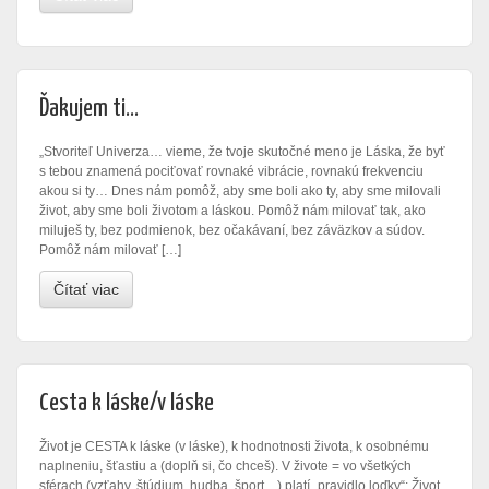
Ďakujem ti…
„Stvoriteľ Univerza… vieme, že tvoje skutočné meno je Láska, že byť
s tebou znamená pociťovať rovnaké vibrácie, rovnakú frekvenciu
akou si ty… Dnes nám pomôž, aby sme boli ako ty, aby sme milovali
život, aby sme boli životom a láskou. Pomôž nám milovať tak, ako
miluješ ty, bez podmienok, bez očakávaní, bez záväzkov a súdov.
Pomôž nám milovať […]
Čítať viac
Cesta k láske/v láske
Život je CESTA k láske (v láske), k hodnotnosti života, k osobnému
naplneniu, šťastiu a (doplň si, čo chceš). V živote = vo všetkých
sférach (vzťahy, štúdium, hudba, šport…) platí „pravidlo loďky“: Život