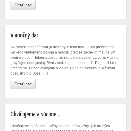
Čítať viac
Vianočný dar
Ak človek pochopí Život (a niekedy to teda trvá…), tak precitne do
veľkého vnútorného pokoja a radosti, pretože začne vnímať celým
svojím srdcom, telom a dušou, že skutočne naplnený život je vlastne
„obyčajne neobyčajný život v láske a jednoduchosti“. Prajem ti toto
precitnutie. Príbeh evanjelia o vtelení Boha do človeka je krásnym
posolstvom o Božej […]
Čítať viac
Obviňujeme a súdime…
Obviňujeme a súdime… Vždy toho druhého, vždy tých druhých…