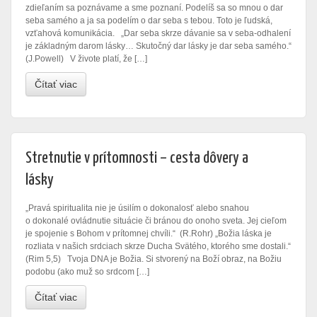
zdieľaním sa poznávame a sme poznaní. Podelíš sa so mnou o dar
seba samého a ja sa podelím o dar seba s tebou. Toto je ľudská,
vzťahová komunikácia. „Dar seba skrze dávanie sa v seba-odhalení
je základným darom lásky… Skutočný dar lásky je dar seba samého.“
(J.Powell) V živote platí, že […]
Čítať viac
Stretnutie v prítomnosti – cesta dôvery a
lásky
„Pravá spiritualita nie je úsilím o dokonalosť alebo snahou
o dokonalé ovládnutie situácie či bránou do onoho sveta. Jej cieľom
je spojenie s Bohom v prítomnej chvíli.“ (R.Rohr) „Božia láska je
rozliata v našich srdciach skrze Ducha Svätého, ktorého sme dostali.“
(Rim 5,5) Tvoja DNA je Božia. Si stvorený na Boží obraz, na Božiu
podobu (ako muž so srdcom […]
Čítať viac