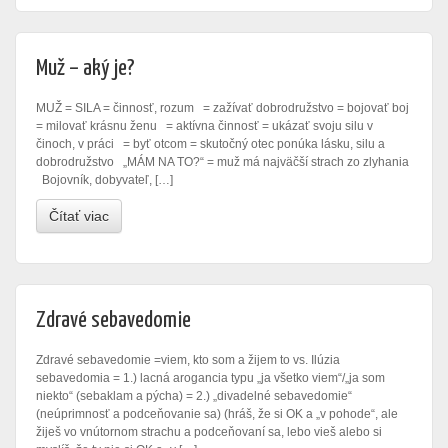
Muž – aký je?
MUŽ = SILA = činnosť, rozum = zažívať dobrodružstvo = bojovať boj
= milovať krásnu ženu = aktívna činnosť = ukázať svoju silu v
činoch, v práci = byť otcom = skutočný otec ponúka lásku, silu a
dobrodružstvo „MÁM NA TO?“ = muž má najväčší strach zo zlyhania
Bojovník, dobyvateľ, […]
Čítať viac
Zdravé sebavedomie
Zdravé sebavedomie =viem, kto som a žijem to vs. Ilúzia
sebavedomia = 1.) lacná arogancia typu „ja všetko viem“/„ja som
niekto“ (sebaklam a pýcha) = 2.) „divadelné sebavedomie“
(neúprimnosť a podceňovanie sa) (hráš, že si OK a „v pohode“, ale
žiješ vo vnútornom strachu a podceňovaní sa, lebo vieš alebo si