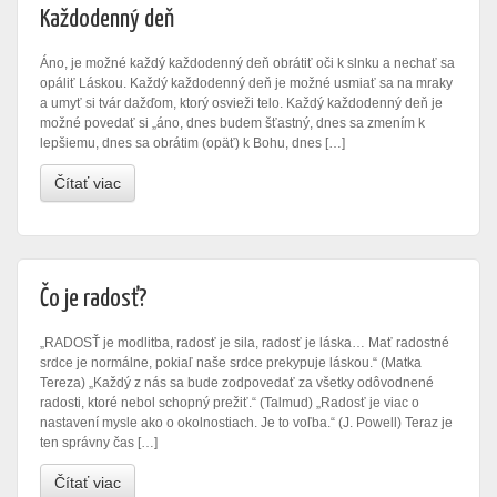
Každodenný deň
Áno, je možné každý každodenný deň obrátiť oči k slnku a nechať sa
opáliť Láskou. Každý každodenný deň je možné usmiať sa na mraky
a umyť si tvár dažďom, ktorý osvieži telo. Každý každodenný deň je
možné povedať si „áno, dnes budem šťastný, dnes sa zmením k
lepšiemu, dnes sa obrátim (opäť) k Bohu, dnes […]
Čítať viac
Čo je radosť?
„RADOSŤ je modlitba, radosť je sila, radosť je láska… Mať radostné
srdce je normálne, pokiaľ naše srdce prekypuje láskou.“ (Matka
Tereza) „Každý z nás sa bude zodpovedať za všetky odôvodnené
radosti, ktoré nebol schopný prežiť.“ (Talmud) „Radosť je viac o
nastavení mysle ako o okolnostiach. Je to voľba.“ (J. Powell) Teraz je
ten správny čas […]
Čítať viac