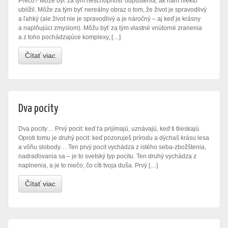
Prečo? Môže byť za tým neschopnosť odpustenia, ak nám niekto
ublížil. Môže za tým byť nereálny obraz o tom, že život je spravodlivý
a ľahký (ale život nie je spravodlivý a je náročný – aj keď je krásny
a naplňujúci zmyslom). Môžu byť za tým vlastné vnútorné zranenia
a z toho pochádzajúce komplexy, […]
Čítať viac
Dva pocity
Dva pocity… Prvý pocit: keď ťa prijímajú, uznávajú, keď ti tlieskajú.
Oproti tomu je druhý pocit: keď pozoruješ prírodu a dýchaš krásu lesa
a vôňu slobody… Ten prvý pocit vychádza z istého seba-zbožštenia,
nadraďovania sa – je to svetský typ pocitu. Ten druhý vychádza z
naplnenia, a je to niečo, čo cíti tvoja duša. Prvý […]
Čítať viac