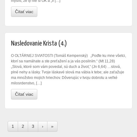
myslíš, že ty nie si OK a „v […]
Čítať viac
Nasledovanie Krista (4.)
O OLTÁRNEJ SVIATOSTI (Tomáš Kempenský) „Poďte ku mne všetci,
ktorí sa namáhate a ste preťažení a ja vás posilním.“ (Mt 11,28)
„Slová, ktoré som vám povedal, sú duch a život,“ (Jn 6,64) …slová,
plné nehy a lásky. Tvoje láskavé slová ma vábia k tebe; ale zaťažuje
ma množstvo mojich hriechov. Dôverujúc v tvoju dobrotu a veľké
milosrdenstvo, […]
Čítať viac
1
2
3
›
»