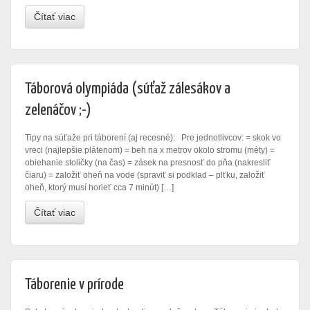
Čítať viac
Táborová olympiáda (súťaž zálesákov a
zelenáčov ;-)
Tipy na súťaže pri táborení (aj recesné): Pre jednotlivcov: = skok vo
vreci (najlepšie plátenom) = beh na x metrov okolo stromu (méty) =
obiehanie stoličky (na čas) = zásek na presnosť do pňa (nakresliť
čiaru) = založiť oheň na vode (spraviť si podklad – plťku, založiť
oheň, ktorý musí horieť cca 7 minút) […]
Čítať viac
Táborenie v prírode