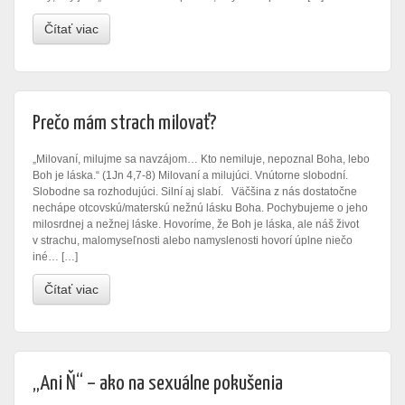
Čítať viac
Prečo mám strach milovať?
„Milovaní, milujme sa navzájom… Kto nemiluje, nepoznal Boha, lebo
Boh je láska.“ (1Jn 4,7-8) Milovaní a milujúci. Vnútorne slobodní.
Slobodne sa rozhodujúci. Silní aj slabí. Väčšina z nás dostatočne
nechápe otcovskú/materskú nežnú lásku Boha. Pochybujeme o jeho
milosrdnej a nežnej láske. Hovoríme, že Boh je láska, ale náš život
v strachu, malomyseľnosti alebo namyslenosti hovorí úplne niečo
iné… […]
Čítať viac
„Ani Ň“ – ako na sexuálne pokušenia