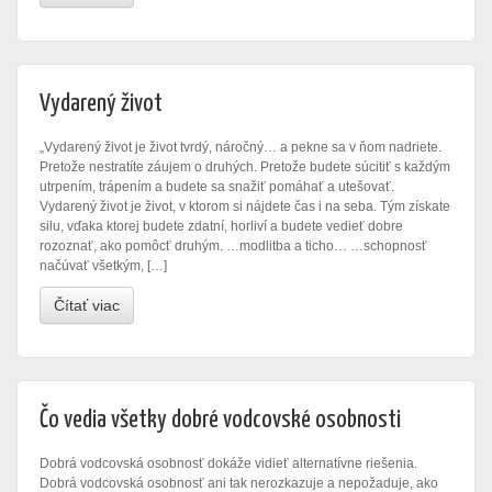
Vydarený život
„Vydarený život je život tvrdý, náročný… a pekne sa v ňom nadriete.
Pretože nestratíte záujem o druhých. Pretože budete súcitiť s každým
utrpením, trápením a budete sa snažiť pomáhať a utešovať.
Vydarený život je život, v ktorom si nájdete čas i na seba. Tým získate
silu, vďaka ktorej budete zdatní, horliví a budete vedieť dobre
rozoznať, ako pomôcť druhým. …modlitba a ticho… …schopnosť
načúvať všetkým, […]
Čítať viac
Čo vedia všetky dobré vodcovské osobnosti
Dobrá vodcovská osobnosť dokáže vidieť alternatívne riešenia.
Dobrá vodcovská osobnosť ani tak nerozkazuje a nepožaduje, ako