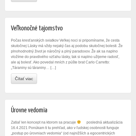
Veľkonočné tajomstvo
Počas kresťanských sviatkov Veľkej noci si pripomíname, že cesta
skutočnej Lásky má vždy nejaký čas aj podobu skutočnej bolesti. Že
plnohodnotný život je náročný a plný paradoxov. Že ak sa naplno
vložíme do pravdivého vzťahu lásky, tak si naplno užijeme radosť,
ale aj bolesť. Ako povedal mních z púšte brat Carlo Carretto:
„Táraniny sú táraniny… […]
Čítať viac
Úrovne vedomia
Zatiaľ len koncept na ktorom sa pracuje
posledná aktualizácia
16.4.2021 Ponúkam ti tu prehľad, ako v ľudskej osobnosti funguje
„postup po úrovniach vedomia“ (od najnižších a egocentrických