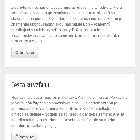
Zjednotenie neznamená vzájomné splynutie – je to jednota, ktorá
tvorí lásku, a v nej obaja zostávame sami sebou a zároveň sa
stávame plne jedno. Životodarná láska medzi mužom a ženou je
znamením (ikonou) lásky, akou nás miluje Boh – vzájomný,
prenikajúci sa a hlboký vzťah lásky. Božia láska prítomná
v partnerských vzťahoch je spojivom, ktoré ochráni naše krehké
ľudské vzťahy […]
Čítať viac
Cesta ku vzťahu
Nemáš málo času, máš len málo lásky. Kto miluje, má čas. Vo vzťahu
je veľmi dôležitý čas na spoznávanie sa… Základom vzťahu je
úprimná a hlboká vzájomná komunikácia. Keď komunikujeme,
o niečo sa delíme – podelíš sa so mnou o dar seba samého a ja sa
podelím o dar seba s tebou – dar seba cez dávanie sa v seba-
odhalení je základným […]
Čítať viac