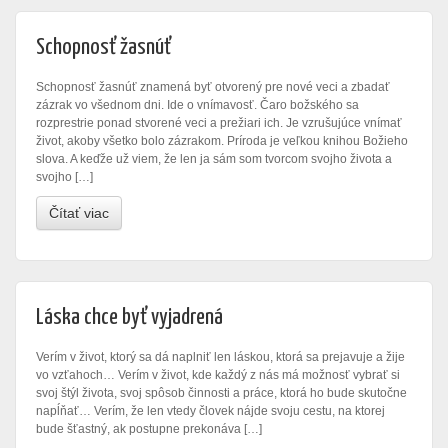
Schopnosť žasnúť
Schopnosť žasnúť znamená byť otvorený pre nové veci a zbadať
zázrak vo všednom dni. Ide o vnímavosť. Čaro božského sa
rozprestrie ponad stvorené veci a prežiari ich. Je vzrušujúce vnímať
život, akoby všetko bolo zázrakom. Príroda je veľkou knihou Božieho
slova. A keďže už viem, že len ja sám som tvorcom svojho života a
svojho […]
Čítať viac
Láska chce byť vyjadrená
Verím v život, ktorý sa dá naplniť len láskou, ktorá sa prejavuje a žije
vo vzťahoch… Verím v život, kde každý z nás má možnosť vybrať si
svoj štýl života, svoj spôsob činnosti a práce, ktorá ho bude skutočne
napĺňať… Verím, že len vtedy človek nájde svoju cestu, na ktorej
bude šťastný, ak postupne prekonáva […]