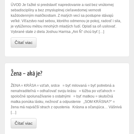
ÚVOD Je ťažké si predstaviť napredovanie a rast bez vnútornej
sebadisciplíny a bez zmysluplnej cieľavedomej vernosti
každodenným maličkostiam. Z malých vecí sa postupne stávajú
veľké. Víťazstvo nad sebou, ktorého odmenou je pokoj, radosť i sila,
je vytúženou métou mnohých mladých ľudí. Oplatí sa oň usilovať.
Vybrané state z diela Joshuu Harrisa „Ani Ň“ chcú byť […]
Čítať viac
Žena – aká je?
ŽENA = KRÁSA = vzťah, srdce = byť milovaná = byť potrebná a
nenahraditeľná = odhaľovať svoju krásu = túžba po vzťahoch =
spoločné spolunažívanie s ostatnými = byť matkou = skutočná
matka ponúka lásku, nežnosť a odpustenie „SOM KRÁSNA?“ =
žena má najväčší strach z opustenia Krásna a očarujúca… Vášnivá
[…]
Čítať viac