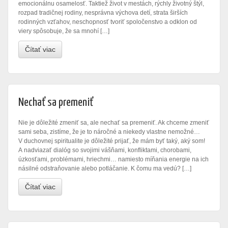
emocionálnu osamelosť. Taktiež život v mestách, rýchly životný štýl,
rozpad tradičnej rodiny, nesprávna výchova detí, strata širších
rodinných vzťahov, neschopnosť tvoriť spoločenstvo a odklon od
viery spôsobuje, že sa mnohí […]
Čítať viac
Nechať sa premeniť
Nie je dôležité zmeniť sa, ale nechať sa premeniť. Ak chceme zmeniť
sami seba, zistíme, že je to náročné a niekedy vlastne nemožné…
V duchovnej spiritualite je dôležité prijať, že mám byť taký, aký som!
A nadviazať dialóg so svojimi vášňami, konfliktami, chorobami,
úzkosťami, problémami, hriechmi… namiesto míňania energie na ich
násilné odstraňovanie alebo potláčanie. K čomu ma vedú? […]
Čítať viac