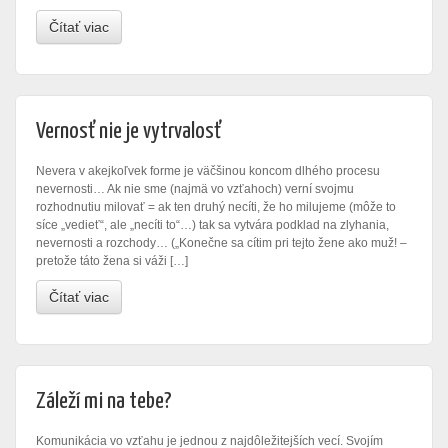
Čítať viac
Vernosť nie je vytrvalosť
Nevera v akejkoľvek forme je väčšinou koncom dlhého procesu
nevernosti… Ak nie sme (najmä vo vzťahoch) verní svojmu
rozhodnutiu milovať = ak ten druhý necíti, že ho milujeme (môže to
síce „vedieť“, ale „necíti to“…) tak sa vytvára podklad na zlyhania,
nevernosti a rozchody… („Konečne sa cítim pri tejto žene ako muž! –
pretože táto žena si váži […]
Čítať viac
Záleží mi na tebe?
Komunikácia vo vzťahu je jednou z najdôležitejších vecí. Svojím