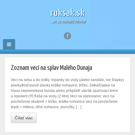
ruksak.sk
...ak sa nebojíš hľadať
Zoznam vecí na splav Malého Dunaja
Veci na seba a do loďky: topánky do vody (alebo sandále, nie šľapky)
plavky/kraťasové plavky krátke nohavice, tričko, šatka/čiapka na
hlavu nepremokavá bunda alebo pršiplášť uterák opaľovací krém
a repelent (!!!) fľaša na vodu (2 litre) Veci na stanovanie: veci na
prezlečenie studené = tričko, krátke nohavice veci na prezlečenie
teplé = mikina, dlhé nohavice, ponožky, […]
Čítať viac