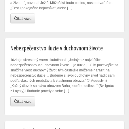
a život…“, povedal Ježiš. Môžeš ísť touto cestou, nasledovať túto
„Cestu pokojného bojovníka“, alebo […]
Čítať viac
Nebezpečenstvo ilúzie v duchovnom živote
Ilúzia je skreslený vnem skutočnosti. „Jedným z najväčších
nebezpečenstiev v duchovnom živote… je ilúzia… Čím poctivejšie sa
snažíme viesť duchovný život, tým častejšie môžeme naraziť na
nebezpečenstvo ilúzie… Budeme si svoj duchovný život riadiť sami
podľa vlastných predstáv a k vlastnému obrazu.“ (J. Augustyn)
„Každý človek sa stáva obrazom Boha, ktorého uctieva.“ (Sv. Ignác
z Loyoly) Hľadanie pravdy o sebe […]
Čítať viac