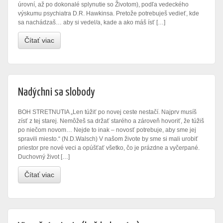
úrovní, až po dokonalé splynutie so Životom), podľa vedeckého
výskumu psychiatra D.R. Hawkinsa. Pretože potrebuješ vedieť, kde
sa nachádzaš… aby si vedel/a, kade a ako máš ísť […]
Čítať viac
Nadýchni sa slobody
BOH STRETNUTIA „Len túžiť po novej ceste nestačí. Najprv musíš
zísť z tej starej. Nemôžeš sa držať starého a zároveň hovoriť, že túžiš
po niečom novom… Nejde to inak – novosť potrebuje, aby sme jej
spravili miesto.“ (N.D.Walsch) V našom živote by sme si mali urobiť
priestor pre nové veci a opúšťať všetko, čo je prázdne a vyčerpané.
Duchovný život […]
Čítať viac