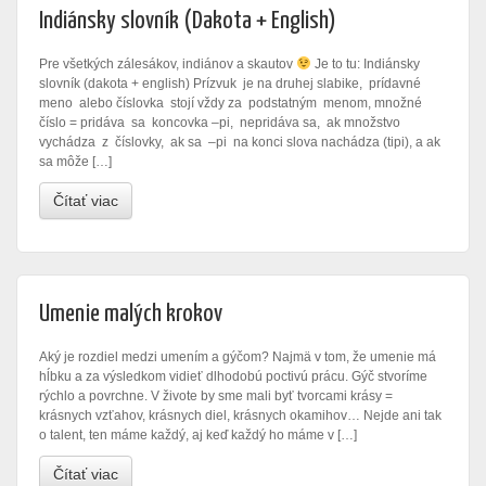
Indiánsky slovník (Dakota + English)
Pre všetkých zálesákov, indiánov a skautov
Je to tu: Indiánsky
slovník (dakota + english) Prízvuk je na druhej slabike, prídavné
meno alebo číslovka stojí vždy za podstatným menom, množné
číslo = pridáva sa koncovka –pi, nepridáva sa, ak množstvo
vychádza z číslovky, ak sa –pi na konci slova nachádza (tipi), a ak
sa môže […]
Čítať viac
Umenie malých krokov
Aký je rozdiel medzi umením a gýčom? Najmä v tom, že umenie má
hĺbku a za výsledkom vidieť dlhodobú poctivú prácu. Gýč stvoríme
rýchlo a povrchne. V živote by sme mali byť tvorcami krásy =
krásnych vzťahov, krásnych diel, krásnych okamihov… Nejde ani tak
o talent, ten máme každý, aj keď každý ho máme v […]
Čítať viac