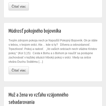
Čítať viac
Múdrosť pokojného bojovníka
Tvojím zdrojom pokoja nech je Najvyšší Pokojný Bojovník. On je stále
s tebou, v tvojom srdci. Ale… kde si ty? Dôvera a odovzdanosť.
Trpezlivosť. Pokoj a radosť. „Vo vašich srdciach nech vládne Kristov
pokoj.“ (Kol 3,15) Cesta k Bohu a s Bohom je naučiť sa postupne
zachovávať v každej situácii hlboký pokoj v srdci. Vtedy sa srdce
otvára Duchu Svätému […]
Čítať viac
Muž a žena vo vzťahu vzájomného
sebadarovania