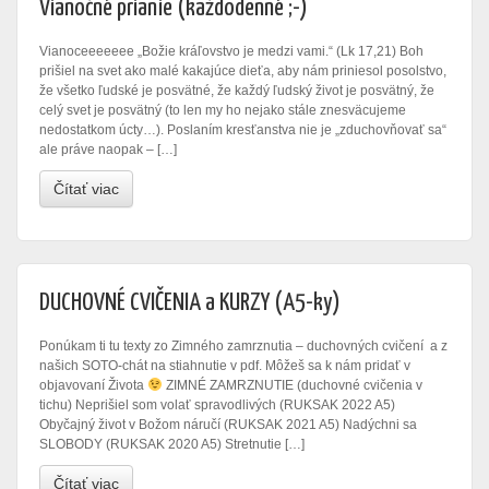
Vianočné prianie (každodenné ;-)
Vianoceeeeeee „Božie kráľovstvo je medzi vami.“ (Lk 17,21) Boh
prišiel na svet ako malé kakajúce dieťa, aby nám priniesol posolstvo,
že všetko ľudské je posvätné, že každý ľudský život je posvätný, že
celý svet je posvätný (to len my ho nejako stále znesväcujeme
nedostatkom úcty…). Poslaním kresťanstva nie je „zduchovňovať sa“
ale práve naopak – […]
Čítať viac
DUCHOVNÉ CVIČENIA a KURZY (A5-ky)
Ponúkam ti tu texty zo Zimného zamrznutia – duchovných cvičení a z
našich SOTO-chát na stiahnutie v pdf. Môžeš sa k nám pridať v
objavovaní Života
ZIMNÉ ZAMRZNUTIE (duchovné cvičenia v
tichu) Neprišiel som volať spravodlivých (RUKSAK 2022 A5)
Obyčajný život v Božom náručí (RUKSAK 2021 A5) Nadýchni sa
SLOBODY (RUKSAK 2020 A5) Stretnutie […]
Čítať viac