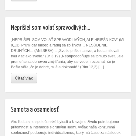
Neprišiel som volať spravodlivých…
„NEPRIŠIEL SOM VOLAŤ SPRAVODLIVÝCH, ALE HRIEŠNIKOV“ (Mt
9,13) Prijmi dar milosti a raduj sa zo života… NESÚDENIE
DRUHÝCH… (ANI SEBA)… „Svetlo prišlo na svet, a ľudia milovali
tmu viac ako svetlo.“ (Jn 3,19) „Nepripodobňujte sa tomuto svetu, ale
premeňte sa obnovou zmýšľania, aby ste vedeli rozoznať, čo je
Božia vôľa, čo je dobré, milé a dokonalé.“ (Rim 12,2) […]
Čítať viac
Samota a osamelosť
Ako ľudia sme spoločenské bytosti a k svojmu životu potrebujeme
prítomnosť a interakcie s druhými ľuďmi. Avšak naša konzumná
spoločnosť podporuje individualizmus, ktorý má často za následok