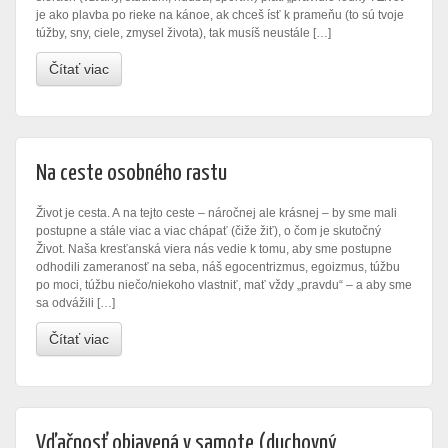
je ako plavba po rieke na kánoe, ak chceš ísť k prameňu (to sú tvoje
túžby, sny, ciele, zmysel života), tak musíš neustále […]
Čítať viac
Na ceste osobného rastu
Život je cesta. A na tejto ceste – náročnej ale krásnej – by sme mali
postupne a stále viac a viac chápať (čiže žiť), o čom je skutočný
Život. Naša kresťanská viera nás vedie k tomu, aby sme postupne
odhodili zameranosť na seba, náš egocentrizmus, egoizmus, túžbu
po moci, túžbu niečo/niekoho vlastniť, mať vždy „pravdu“ – a aby sme
sa odvážili […]
Čítať viac
Vďačnosť objavená v samote (duchovný