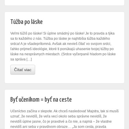
Túžba po láske
Veľmi túžiš po láske! Si úplne smädný po láske! Je to pravda a týka
sa to každého z nás. Túžba po láske je najhlbšia túžba každého
srdca! A je všadeprítomná. Avšak ak nevieš čítať vo svojom srdci,
ľahko prijmeš ideológie, ktoré ti ponúkajú uhasenie tvojej túžby po
láske na nesprávnych miestach. (Srdce vyčerpané hladom po láske
sa správa […]
Čítať viac
Byť učeníkom = byť na ceste
Učeníctvo začína v slepote. Ak chceš nasledovať Majstra, tak si musíš
uznať, že nevidíš, že veľa vecí okolo seba správne nevidíš, že
nevidíš úplne jasne, čo je pravdivé a čo nie, a najmä – že vlastne
nevidíš ani seba v pravdivom obraze… „Ja som cesta, pravda