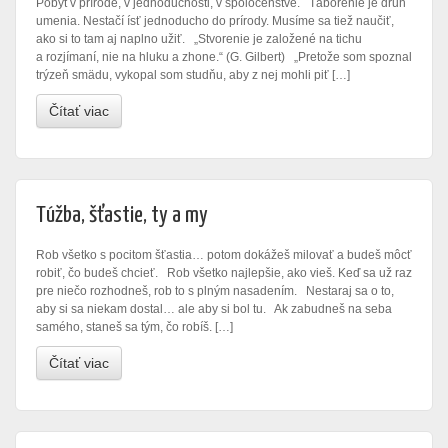
Pobyt v prírode, v jednoduchosti, v spoločenstve. Táborenie je druh
umenia. Nestačí ísť jednoducho do prírody. Musíme sa tiež naučiť,
ako si to tam aj naplno užiť. „Stvorenie je založené na tichu
a rozjímaní, nie na hluku a zhone.“ (G. Gilbert) „Pretože som spoznal
trýzeň smädu, vykopal som studňu, aby z nej mohli piť […]
Čítať viac
Túžba, šťastie, ty a my
Rob všetko s pocitom šťastia… potom dokážeš milovať a budeš môcť
robiť, čo budeš chcieť. Rob všetko najlepšie, ako vieš. Keď sa už raz
pre niečo rozhodneš, rob to s plným nasadením. Nestaraj sa o to,
aby si sa niekam dostal… ale aby si bol tu. Ak zabudneš na seba
samého, staneš sa tým, čo robíš. […]
Čítať viac