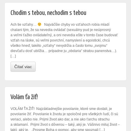
Chodím s tebou, nechodím s tebou
Ach tie vzťahy…
Najväčšie chyby vo vzťahoch robia mladí
chalani tým, že sa nevedia ovládať (sexuálny pud je neúprosný
a veľmi ťažko ovládateľný, a oni nevedia ešte v tomto čase budovať
vzťah na láske, sú veľmi povrchní, namyslení a egoistickí, chcú
všetko hneď, takéto „vzťahy“ nevydržia a často tomu „svojmu“
dievčaťu dosť ublížia… prípadne ju „obdaria“ stratou panenstva…).
[…]
Čítať viac
Volám ťa žiť!
VOLÁM ŤA ŽIŤ! Najzákladnejšie povolanie, ktoré sme dostali, je
povolanie žiť. Povolanie k životu je spoločné pre všetkých ľudí, či sú
veriaci, alebo nie. Prijmi život ako dar, a nie ako ťarchu strachu
a sklamaní. Prijmi život s dôverou – taký, aký je. Vášnivo miluj život –
taký, aký je. „Prosme Boha o pomoc, aby sme spoznali […]