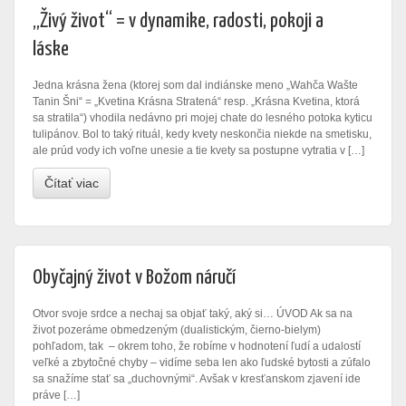
„Živý život“ = v dynamike, radosti, pokoji a
láske
Jedna krásna žena (ktorej som dal indiánske meno „Wahča Wašte
Tanin Šni“ = „Kvetina Krásna Stratená“ resp. „Krásna Kvetina, ktorá
sa stratila“) vhodila nedávno pri mojej chate do lesného potoka kyticu
tulipánov. Bol to taký rituál, kedy kvety neskončia niekde na smetisku,
ale prúd vody ich voľne unesie a tie kvety sa postupne vytratia v […]
Čítať viac
Obyčajný život v Božom náručí
Otvor svoje srdce a nechaj sa objať taký, aký si… ÚVOD Ak sa na
život pozeráme obmedzeným (dualistickým, čierno-bielym)
pohľadom, tak – okrem toho, že robíme v hodnotení ľudí a udalostí
veľké a zbytočné chyby – vidíme seba len ako ľudské bytosti a zúfalo
sa snažíme stať sa „duchovnými“. Avšak v kresťanskom zjavení ide
práve […]