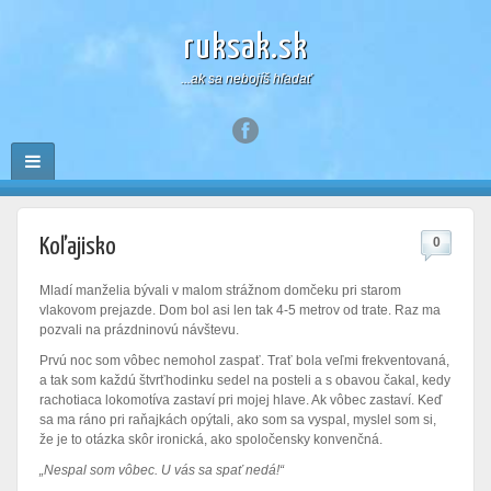
ruksak.sk
...ak sa nebojíš hľadať
Koľajisko
0
Mladí manželia bývali v malom strážnom domčeku pri starom
vlakovom prejazde. Dom bol asi len tak 4-5 metrov od trate. Raz ma
pozvali na prázdninovú návštevu.
Prvú noc som vôbec nemohol zaspať. Trať bola veľmi frekventovaná,
a tak som každú štvrťhodinku sedel na posteli a s obavou čakal, kedy
rachotiaca lokomotíva zastaví pri mojej hlave. Ak vôbec zastaví. Keď
sa ma ráno pri raňajkách opýtali, ako som sa vyspal, myslel som si,
že je to otázka skôr ironická, ako spoločensky konvenčná.
„Nespal som vôbec. U vás sa spať nedá!“