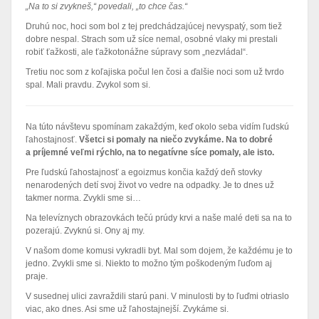
„Na to si zvykneš,“ povedali, „to chce čas.“
Druhú noc, hoci som bol z tej predchádzajúcej nevyspatý, som tiež
dobre nespal. Strach som už síce nemal, osobné vlaky mi prestali
robiť ťažkosti, ale ťažkotonážne súpravy som „nezvládal“.
Tretiu noc som z koľajiska počul len čosi a ďalšie noci som už tvrdo
spal. Mali pravdu. Zvykol som si.
Na túto návštevu spomínam zakaždým, keď okolo seba vidím ľudskú
ľahostajnosť.
Všetci si pomaly na niečo zvykáme. Na to dobré
a príjemné veľmi rýchlo, na to negatívne síce pomaly, ale isto.
Pre ľudskú ľahostajnosť a egoizmus končia každý deň stovky
nenarodených detí svoj život vo vedre na odpadky. Je to dnes už
takmer norma. Zvykli sme si…
Na televíznych obrazovkách tečú prúdy krvi a naše malé deti sa na to
pozerajú. Zvyknú si. Ony aj my.
V našom dome komusi vykradli byt. Mal som dojem, že každému je to
jedno. Zvykli sme si. Niekto to možno tým poškodeným ľuďom aj
praje.
V susednej ulici zavraždili starú pani. V minulosti by to ľuďmi otriaslo
viac, ako dnes. Asi sme už ľahostajnejší. Zvykáme si.