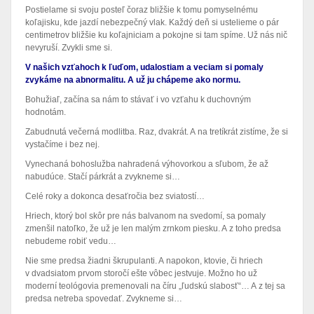
Postielame si svoju posteľ čoraz bližšie k tomu pomyselnému
koľajisku, kde jazdí nebezpečný vlak. Každý deň si ustelieme o pár
centimetrov bližšie ku koľajniciam a pokojne si tam spíme. Už nás nič
nevyruší. Zvykli sme si.
V našich vzťahoch k ľuďom, udalostiam a veciam si pomaly
zvykáme na abnormalitu. A už ju chápeme ako normu.
Bohužiaľ, začína sa nám to stávať i vo vzťahu k duchovným
hodnotám.
Zabudnutá večerná modlitba. Raz, dvakrát. A na tretíkrát zistíme, že si
vystačíme i bez nej.
Vynechaná bohoslužba nahradená výhovorkou a sľubom, že až
nabudúce. Stačí párkrát a zvykneme si…
Celé roky a dokonca desaťročia bez sviatostí…
Hriech, ktorý bol skôr pre nás balvanom na svedomí, sa pomaly
zmenšil natoľko, že už je len malým zrnkom piesku. A z toho predsa
nebudeme robiť vedu…
Nie sme predsa žiadni škrupulanti. A napokon, ktovie, či hriech
v dvadsiatom prvom storočí ešte vôbec jestvuje. Možno ho už
moderní teológovia premenovali na číru „ľudskú slabosť“… A z tej sa
predsa netreba spovedať. Zvykneme si…