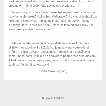
Nedostatok lásky k druhým, drobné klamstvá a podvodíky už nie sú
predmetom nášho večerného spytovania svedomia.
Doba predsa pokročila a nie je možné byť nejakým konzervatívcom,
ktorý berie vierouku Cirkvi vážne. Veď práve Cirkev musí pochopiť, že
nežijeme v stredoveku. A mala by prijať naše (zlo)zvyky, novoty
a názory, ktoré už predbehli dobu. Nech sa teda od nás Cirkev učí.
Predovšetkým tá jej zaostalá časť.
… A tak si naďalej večer čo večer postielame vlastné lôžko čoraz
bližšie k nebezpečnej trati. Zatiaľ čo je naša viera v bezvedomí
a láme ju súkolie zvyku, ľahostajnosti, formalizmu a domýšľavej
samoľúbosti, sami už spíme na podvaloch priamo medzi koľajnicami.
A keď nás raz prejde nejaký vlak, bude to málokoho na tomto svete
zaujímať. Všetci si už totiž zvykli…
(Podľa Maxa Kašparů)
(c) 2023 ruksak.sk