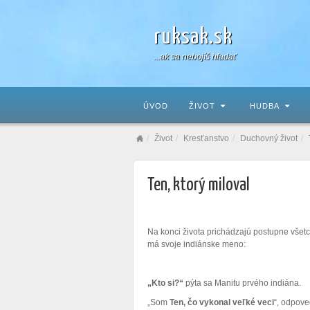
ruksak.sk
...ak sa nebojíš hľadať
ÚVOD
ŽIVOT
HUDBA
Život
Kresťanstvo
Duchovný život
Ten, ktorý miloval
Na konci života prichádzajú postupne všetc
má svoje indiánske meno:
„Kto si?“
pýta sa Manitu prvého indiána.
„Som
Ten, čo vykonal veľké veci
“, odpove