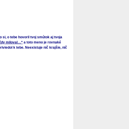
to si, o tebe hovoril tvoj smútok aj tvoja
vždy miloval…“
a toto meno je rovnaké
riviedol k tebe. Neexistuje nič krajšie, nič