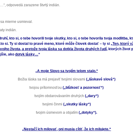
…“, odpovedá zarazene štvrtý indián.
n sa mierne usmieval.
aty indián.
ruhí, kto si, o tebe hovorili tvoje skutky, kto si, o tebe hovorila tvoja modlitba, k
 kto si. Ty si dostal to pravé meno, ktoré môže človek dostať – ty si
„Ten, ktorý 
vojho života, a pretože tvoja láska sa dotkla života druhých ľudí,
ktorých život p
ejšie, ako
dotyk lásky…
“
„A moje Slovo sa tvojím telom stalo.“
Božia láska sa má prejaviť tvojimi slovami
(„láskavé slová“)
tvojou prítomnosťou
(„blízkosť a pozornosť“)
tvojím obdarovávaním druhých
(„dary“)
tvojimi činmi
(„skutky lásky“)
tvojim úsmevom a objatím
(„dotyky“).
„Nestačí ich milovať, oni musia cítiť, že ich milujete.“