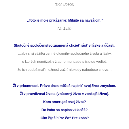
(Don Bosco)
„Toto je moje prikázanie: Milujte sa navzájom.“
(Jn 15,9)
Skutočné spoločenstvo znamená
chcieť rásť v láske a účasti.
…aby si si vážil/a cenné okamihy spoločného života a lásky,
o ktorých nemôžeš v žiadnom prípade s istotou vedieť,
že ich budeš mať možnosť zažiť niekedy nabudúce znovu…
Ži v prítomnosti. Práve dnes môžeš naplniť svoj život zmyslom.
Ži v pravdivosti života (vnútorný život = vonkajší život).
Kam smeruješ svoj život?
Do čoho sa naplno vkladáš?
Čím žiješ? Pre čo? Pre koho?