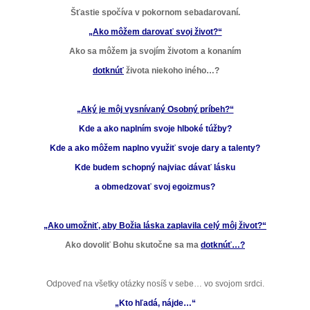
Šťastie spočíva v pokornom sebadarovaní.
„Ako môžem darovať svoj život?“
Ako sa môžem ja svojím životom a konaním
dotknúť
života niekoho iného…?
„Aký je môj vysnívaný Osobný príbeh?“
Kde a ako naplním svoje hlboké túžby?
Kde a ako môžem naplno využiť svoje dary a talenty?
Kde budem schopný najviac dávať lásku
a obmedzovať svoj egoizmus?
„Ako umožniť, aby Božia láska
zaplavila celý môj život?“
Ako dovoliť Bohu skutočne sa ma
dotknúť…?
Odpoveď na všetky otázky nosíš v sebe… vo svojom srdci.
„Kto hľadá, nájde…“