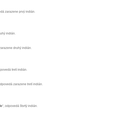
dá zarazene prvý indián.
uhý indián.
zarazene druhý indián.
dpovedá tretí indián.
dpovedá zarazene tretí indián.
de
“, odpovedá štvrtý indián.