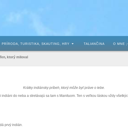
PRÍRODA, TURISTIKA, SKAUTING, HRY
TALIANČINA
O MNE ;
Ten, ktorý miloval
Krátky indiánsky príbeh, ktorý môže byť práve o tebe.
i indiáni do neba a stretávajú sa tam s Manituom. Ten s veľkou láskou vždy všetkýc
dá prvý indián.