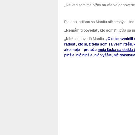
„Ale veď som mal vždy na všetko odpovede
Piateho indiána sa Manitu nič nespýtal, le
„Nemám ti povedať, kto som?“,
pýta sa pi
„Nie“,
odpovedá Manitu.
„O tebe svedčili d
radosť, kto si, z teba som sa veľmi tešil,
ako moje – pretože
moja láska sa dotkla t
plnšie, nič hlbšie, nič vyššie, nič dokonal